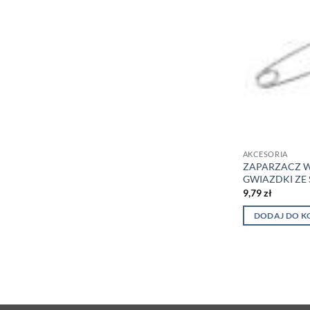
AKCESORIA
ZAPARZACZ W
GWIAZDKI ZE 
9,79
zł
DODAJ DO K