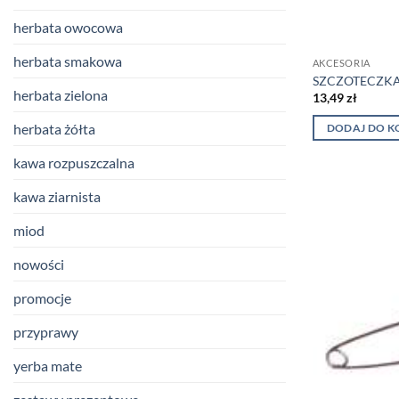
herbata owocowa
herbata smakowa
AKCESORIA
SZCZOTECZKA 
herbata zielona
13,49
zł
herbata żółta
DODAJ DO K
kawa rozpuszczalna
kawa ziarnista
miod
nowości
promocje
przyprawy
yerba mate