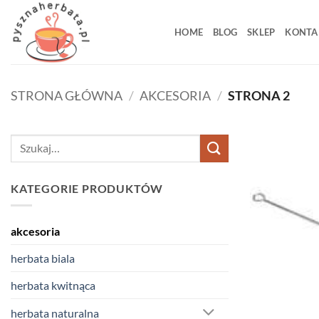
Przewiń
do
HOME
BLOG
SKLEP
KONTA
zawartości
STRONA GŁÓWNA
/
AKCESORIA
/
STRONA 2
Szukaj:
KATEGORIE PRODUKTÓW
akcesoria
herbata biala
herbata kwitnąca
herbata naturalna