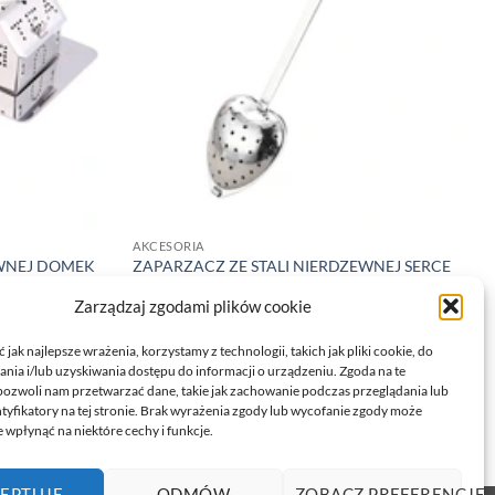
AKCESORIA
EWNEJ DOMEK
ZAPARZACZ ZE STALI NIERDZEWNEJ SERCE
1SZT.
Zarządzaj zgodami plików cookie
6,39
zł
DODAJ DO KOSZYKA
jak najlepsze wrażenia, korzystamy z technologii, takich jak pliki cookie, do
ia i/lub uzyskiwania dostępu do informacji o urządzeniu. Zgoda na te
pozwoli nam przetwarzać dane, takie jak zachowanie podczas przeglądania lub
ntyfikatory na tej stronie. Brak wyrażenia zgody lub wycofanie zgody może
 wpłynąć na niektóre cechy i funkcje.
EPTUJĘ
ODMÓW
ZOBACZ PREFERENCJE