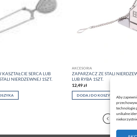
AKCESORIA
 KASZTAŁCIE SERCA LUB
ZAPARZACZ ZE STALI NIERDZ
STALI NIERDZEWNEJ 1SZT.
LUB RYBA 1SZT.
12,49
zł
OSZYKA
DODAJ DO KOSZYKA
Aby zapewnić 
przechowywan
technologie 
unikalne ide
1
2
niekorzystnie
AKC