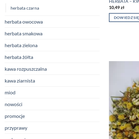
HERBATA – KW
10,49
zł
herbata czarna
DOWIEDZ SIĘ
herbata owocowa
herbata smakowa
herbata zielona
herbata żółta
kawa rozpuszczalna
kawa ziarnista
miod
nowości
promocje
przyprawy