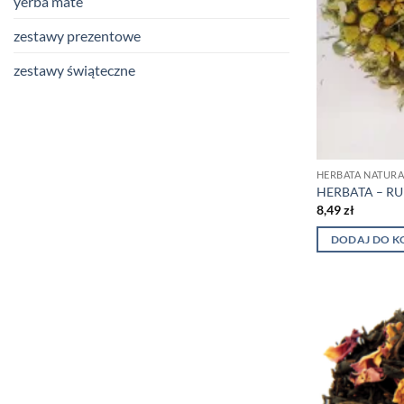
yerba mate
zestawy prezentowe
zestawy świąteczne
HERBATA NATUR
HERBATA – R
8,49
zł
DODAJ DO K