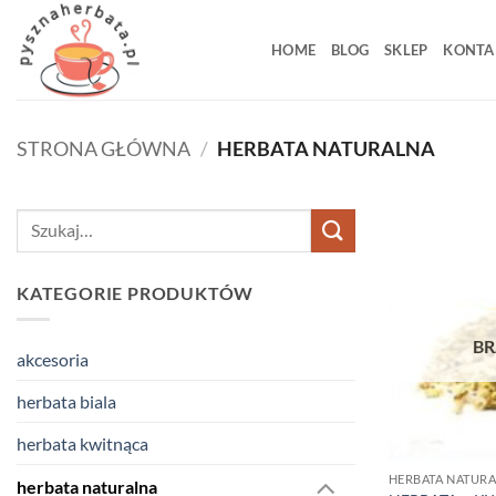
Przewiń
do
HOME
BLOG
SKLEP
KONTA
zawartości
STRONA GŁÓWNA
/
HERBATA NATURALNA
Szukaj:
KATEGORIE PRODUKTÓW
BR
akcesoria
herbata biala
herbata kwitnąca
HERBATA NATUR
herbata naturalna