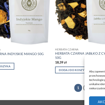
A
HERBATA CZARNA
HERBATA CZARNA JABŁKO Z
RNA INDYJSKIE MANGO 50G
50G
18,39
zł
OSZYKA
DODAJ DO KOSZYKA
Aby zapewnić 
przechowywan
technologie 
unikalne ide
1
2
3
niekorzystnie
AKC