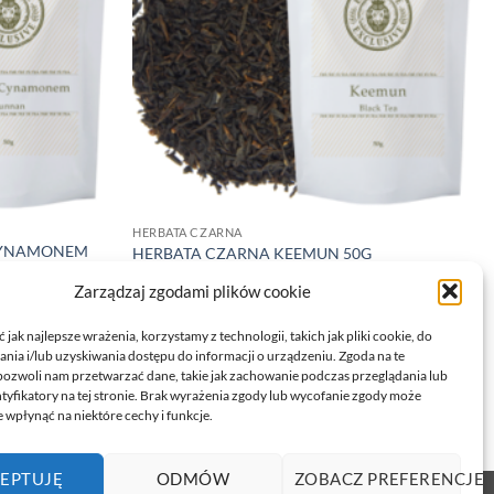
HERBATA CZARNA
 CYNAMONEM
HERBATA CZARNA KEEMUN 50G
14,49
zł
Zarządzaj zgodami plików cookie
DODAJ DO KOSZYKA
jak najlepsze wrażenia, korzystamy z technologii, takich jak pliki cookie, do
ia i/lub uzyskiwania dostępu do informacji o urządzeniu. Zgoda na te
pozwoli nam przetwarzać dane, takie jak zachowanie podczas przeglądania lub
ntyfikatory na tej stronie. Brak wyrażenia zgody lub wycofanie zgody może
 wpłynąć na niektóre cechy i funkcje.
EPTUJĘ
ODMÓW
ZOBACZ PREFERENCJE