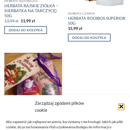
HERBATA NATURALNA
HERBATA RAJSKIE ZIÓŁKA –
(HERBATKA NA TARCZYCĘ)
HERBATA CZARNA
50G
HERBATA ROOIBOS SUPERIOR
Pierwotna
Aktualna
13,99
zł
11,99
zł
50G
cena
cena
wynosiła:
wynosi:
15,99
zł
DODAJ DO KOSZYKA
13,99 zł.
11,99 zł.
DODAJ DO KOSZYKA
Zarządzaj zgodami plików
cookie
Aby zapewnić jak najlepsze wrażenia, korzystamy z technologii, takich jak pliki
HERBATA CZARNA
cookie, do przechowywania i/lub uzyskiwania dostępu do informacji o
MINI PREZENCIK