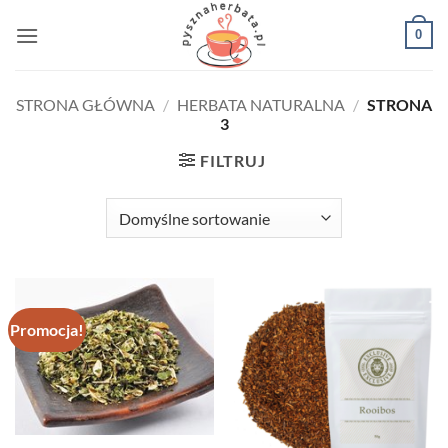
Przewiń
0
do
zawartości
STRONA GŁÓWNA
/
HERBATA NATURALNA
/
STRONA
3
FILTRUJ
Promocja!