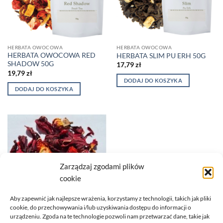
HERBATA OWOCOWA
HERBATA OWOCOWA
HERBATA OWOCOWA RED
HERBATA SLIM PU ERH 50G
SHADOW 50G
17,79
zł
19,79
zł
DODAJ DO KOSZYKA
DODAJ DO KOSZYKA
Zarządzaj zgodami plików
cookie
Aby zapewnić jak najlepsze wrażenia, korzystamy z technologii, takich jak pliki
cookie, do przechowywania i/lub uzyskiwania dostępu do informacji o
HERBATA OWOCOWA
urządzeniu. Zgoda na te technologie pozwoli nam przetwarzać dane, takie jak
HIBISKUS TRUSKAWKOWA