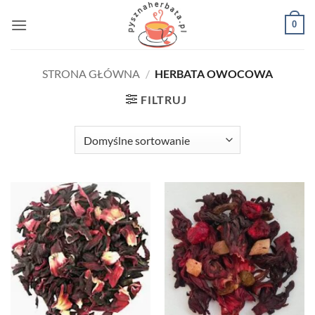
Przewiń
0
do
zawartości
STRONA GŁÓWNA
/
HERBATA OWOCOWA
FILTRUJ