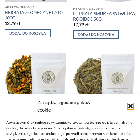
HERBATA ZIELONA
HERBATA ZIELONA
HERBATA SŁONECZNE LATO
HERBATA SMUKŁA SYLWETKA
100G
ROOIBOS 50G
12,79
zł
17,79
zł
DODAJ DO KOSZYKA
DODAJ DO KOSZYKA
Zarządzaj zgodami plików
cookie
HERBATA ZIELONA
HERBATA ZIELONA
Aby zapewnić jak najlepsze wrażenia, korzystamy z technologii, takich jak pliki
HERBATA ZIELONA
HERBATA ZIELONA SENCHA
cookie, do przechowywania i/lub uzyskiwania dostępu do informacji o
GENMAICHA 50G
50G
urządzeniu. Zgoda na te technologie pozwoli nam przetwarzać dane, takie jak
16,39
zł
15,99
zł
zachowanie podczas przeglądania lub unikalne identyfikatory na tej stronie.