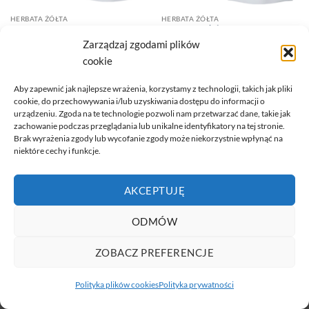
HERBATA ŻÓŁTA
HERBATA ŻÓŁTA
HERBATA ŻÓŁTA – YELLOW
HERBATA – YELLOW 50G
JASMINE 100G
18,29
zł
Zarządzaj zgodami plików
21,59
zł
cookie
DODAJ DO KOSZYKA
DOWIEDZ SIĘ WIĘCEJ
Aby zapewnić jak najlepsze wrażenia, korzystamy z technologii, takich jak pliki
cookie, do przechowywania i/lub uzyskiwania dostępu do informacji o
urządzeniu. Zgoda na te technologie pozwoli nam przetwarzać dane, takie jak
zachowanie podczas przeglądania lub unikalne identyfikatory na tej stronie.
Brak wyrażenia zgody lub wycofanie zgody może niekorzystnie wpłynąć na
niektóre cechy i funkcje.
Visa
PayPal
Stripe
MasterCard
Cash
On
Copyright 2026 ©
pysznaherbata.pl
Delivery
AKCEPTUJĘ
Sklep internetowy zbudowany przez: netPOINT
ODMÓW
ZOBACZ PREFERENCJE
Polityka plików cookies
Polityka prywatności