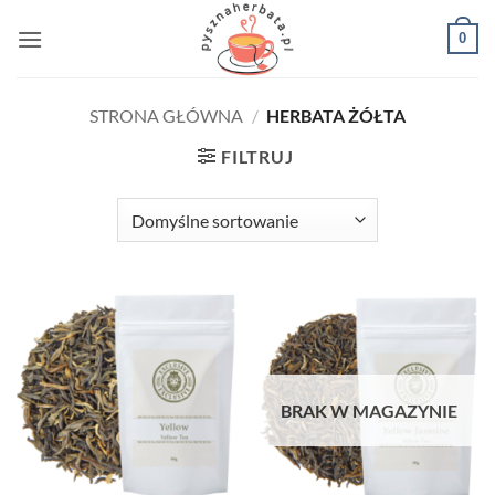
Przewiń
0
do
zawartości
STRONA GŁÓWNA
/
HERBATA ŻÓŁTA
FILTRUJ
BRAK W MAGAZYNIE