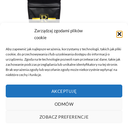
BRAK W MAGAZYNIE
Zarządzaj zgodami plików
cookie
Aby zapewnić jak najlepsze wrażenia, korzystamy z technologii, takich jak pliki
cookie, do przechowywania i/lub uzyskiwania dostępu do informacji o
KAWA ROZPUSZCZALNA
urządzeniu. Zgoda na te technologie pozwoli nam przetwarzać dane, takie jak
KAWA ROZPUSZCZALNA
zachowanie podczas przeglądania lub unikalne identyfikatory na tej stronie.
CREME BRULEE 50G
Brak wyrażenia zgody lub wycofanie zgody może niekorzystnie wpłynąć na
21,59
zł
niektóre cechy i funkcje.
DOWIEDZ SIĘ WIĘCEJ
AKCEPTUJĘ
ODMÓW
Visa
PayPal
Stripe
MasterCard
Cash
ZOBACZ PREFERENCJE
On
Copyright 2026 ©
pysznaherbata.pl