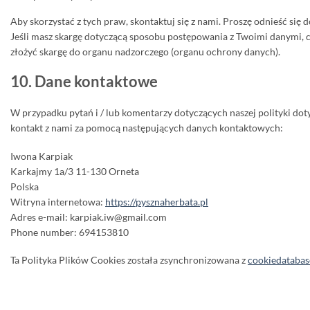
Aby skorzystać z tych praw, skontaktuj się z nami. Proszę odnieść się
Jeśli masz skargę dotyczącą sposobu postępowania z Twoimi danymi, c
złożyć skargę do organu nadzorczego (organu ochrony danych).
10. Dane kontaktowe
W przypadku pytań i / lub komentarzy dotyczących naszej polityki dot
kontakt z nami za pomocą następujących danych kontaktowych:
Iwona Karpiak
Karkajmy 1a/3 11-130 Orneta
Polska
Witryna internetowa:
https://pysznaherbata.pl
Adres e-mail:
karpiak.iw@
gmail.com
Phone number: 694153810
Ta Polityka Plików Cookies została zsynchronizowana z
cookiedatabas