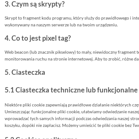
3. Czym są skrypty?
Skrypt to fragment kodu programu, który służy do prawidłowego i inte
wykonywany na naszym serwerze lub na twoim urządzeniu.
4. Co to jest pixel tag?
Web beacon (lub znacznik pikselowy) to mały, niewidoczny fragment te
monitorowania ruchu na stronie internetowej. Aby to zrobić, różne 
5. Ciasteczka
5.1 Ciasteczka techniczne lub funkcjonalne
Niektóre pliki cookie zapewniają prawidłowe działanie niektórych częś
Umieszczając funkcjonalne pliki cookie, ułatwiamy odwiedzanie naszej
wprowadzać tych samych informacji podczas odwiedzania naszej strony
koszyku, dopóki nie zapłacisz. Możemy umieścić te pliki cookie bez Two