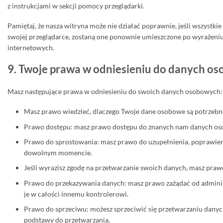
z instrukcjami w sekcji pomocy przeglądarki.
Pamiętaj, że nasza witryna może nie działać poprawnie, jeśli wszystkie 
swojej przeglądarce, zostaną one ponownie umieszczone po wyrażeni
internetowych.
9. Twoje prawa w odniesieniu do danych o
Masz następujące prawa w odniesieniu do swoich danych osobowych:
Masz prawo wiedzieć, dlaczego Twoje dane osobowe są potrzebne,
Prawo dostępu: masz prawo dostępu do znanych nam danych o
Prawo do sprostowania: masz prawo do uzupełnienia, poprawien
dowolnym momencie.
Jeśli wyrazisz zgodę na przetwarzanie swoich danych, masz pra
Prawo do przekazywania danych: masz prawo zażądać od adminis
je w całości innemu kontrolerowi.
Prawo do sprzeciwu: możesz sprzeciwić się przetwarzaniu danych
podstawy do przetwarzania.