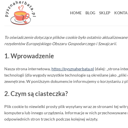
Przewiń
do
HOME
BLOG
SKLEP
KONTA
zawartości
To oświadczenie dotyczące plików cookie było ostatnio aktualizowane 
rezydentów Europejskiego Obszaru Gospodarczego i Szwajcarii.
1. Wprowadzenie
Nasza strona internetowa,
https://pysznaherbata.pl
(dalej: „strona in
technologii (dla wygody wszystkie technologie są określane jako „pliki
zewnętrzne. W poniższym dokumencie informujemy o korzystaniu z pli
2. Czym są ciasteczka?
Plik cookie to niewielki prosty plik wysyłany wraz ze stronami tej w
komputera lub innego urządzenia. Informacje w nich przechowywane 
odpowiednich stron trzecich podczas kolejnej wizyty.