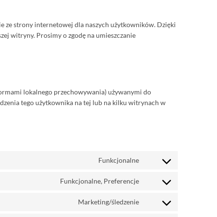
e ze strony internetowej dla naszych użytkowników. Dzięki
zej witryny. Prosimy o zgodę na umieszczanie
mi formami lokalnego przechowywania) używanymi do
dzenia tego użytkownika na tej lub na kilku witrynach w
Funkcjonalne
Consent
to
Funkcjonalne, Preferencje
service
Consent
woocommerce
to
Marketing/śledzenie
service
Consent
wordpress
to