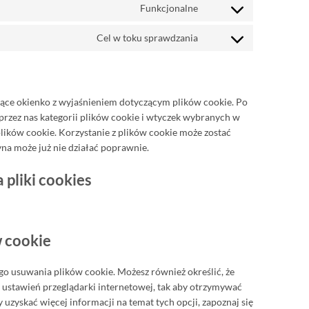
Funkcjonalne
service
Consent
google-
to
Cel w toku sprawdzania
fonts
service
Consent
paypal
to
service
różne
jące okienko z wyjaśnieniem dotyczącym plików cookie. Po
 przez nas kategorii plików cookie i wtyczek wybranych w
ików cookie. Korzystanie z plików cookie może zostać
yna może już nie działać poprawnie.
 pliki cookies
w cookie
o usuwania plików cookie. Możesz również określić, że
a ustawień przeglądarki internetowej, tak aby otrzymywać
uzyskać więcej informacji na temat tych opcji, zapoznaj się