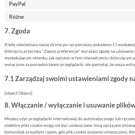
PayPal
Różne
7. Zgoda
Kiedy odwiedzasz naszą stronę po raz pierwszy, pokażemy Ci wyskaku
kliknięciu przycisku "Zapisz preferencje" wyrażasz zgodę na używanie
wyskakującym okienku, jak opisano w tym oświadczeniu dotyczącym pl
wyłączone za pośrednictwem przeglądarki, ale pamiętaj, że nasza witr
7.1 Zarządzaj swoimi ustawieniami zgody na
[object Object]
8. Włączanie / wyłączanie i usuwanie plikó
Możesz użyć przeglądarki internetowej do automatycznego lub ręczneg
niektóre pliki cookie mogą nie być umieszczane. Inną opcją jest zmian
komunikat za każdym razem, gdy plik cookie zostanie umieszczony. Aby 