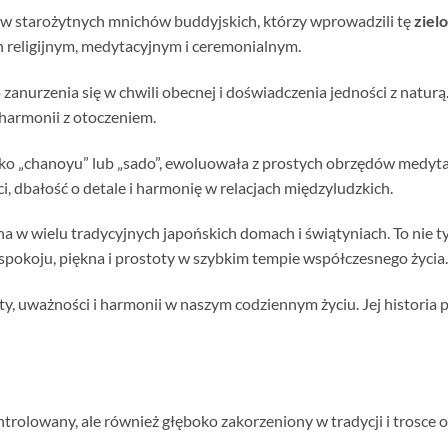
asów starożytnych mnichów buddyjskich, którzy wprowadzili tę
ziel
ch religijnym, medytacyjnym i ceremonialnym.
zanurzenia się w chwili obecnej i doświadczenia jedności z naturą.
harmonii z otoczeniem.
ako „chanoyu” lub „sado”, ewoluowała z prostych obrzędów medyt
, dbałość o detale i harmonię w relacjach międzyludzkich.
a w wielu tradycyjnych japońskich domach i świątyniach. To nie t
 spokoju, piękna i prostoty w szybkim tempie współczesnego życia.
oty, uważności i harmonii w naszym codziennym życiu. Jej historia
ntrolowany, ale również głęboko zakorzeniony w tradycji i trosce o