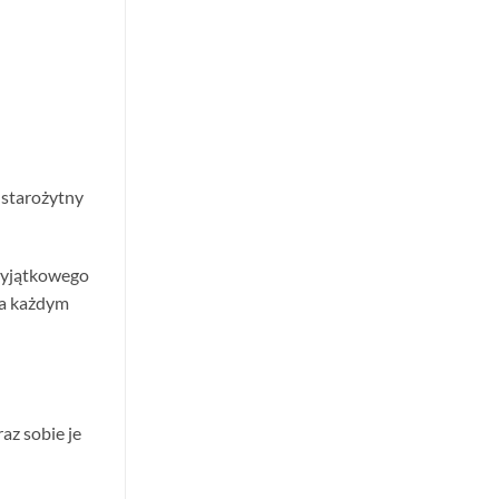
 starożytny
 wyjątkowego
a każdym
raz sobie je