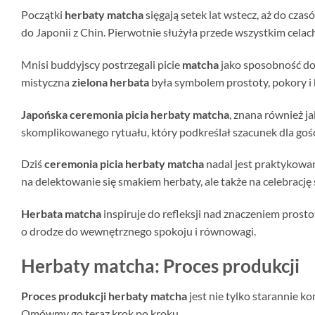
Początki
herbaty matcha
sięgają setek lat wstecz, aż do cz
do Japonii z Chin. Pierwotnie służyła przede wszystkim cela
Mnisi buddyjscy postrzegali picie
matcha
jako sposobność do 
mistyczna
zielona herbata
była symbolem prostoty, pokory i 
Japońska ceremonia picia herbaty matcha
, znana również j
skomplikowanego rytuału, który podkreślał szacunek dla gości
Dziś
ceremonia picia herbaty matcha
nadal jest praktykowan
na delektowanie się smakiem herbaty, ale także na celebrację
Herbata matcha
inspiruje do refleksji nad znaczeniem prost
o drodze do wewnętrznego spokoju i równowagi.
Herbaty matcha: Proces produkcji
Proces produkcji herbaty matcha
jest nie tylko starannie ko
Omówmy go teraz krok po kroku.