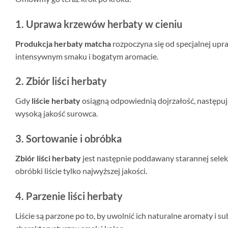
1. Uprawa krzewów herbaty w cieniu
Produkcja herbaty matcha
rozpoczyna się od specjalnej upra
intensywnym smaku i bogatym aromacie.
2. Zbiór liści herbaty
Gdy
liście herbaty
osiągną odpowiednią dojrzałość, następuje 
wysoką jakość surowca.
3. Sortowanie i obróbka
Zbiór liści herbaty
jest następnie poddawany starannej selekc
obróbki liście tylko najwyższej jakości.
4. Parzenie liści herbaty
Liście są parzone po to, by uwolnić ich naturalne aromaty i s