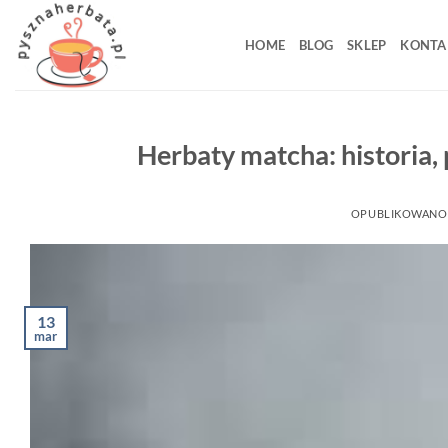
Przewiń
do
HOME
BLOG
SKLEP
KONTA
zawartości
Herbaty matcha: historia,
OPUBLIKOWANO
13
mar