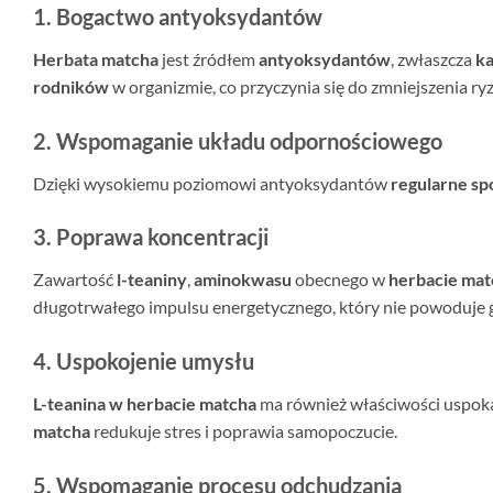
1. Bogactwo antyoksydantów
Herbata matcha
jest źródłem
antyoksydantów
, zwłaszcza
ka
rodników
w organizmie, co przyczynia się do zmniejszenia ry
2. Wspomaganie układu odpornościowego
Dzięki wysokiemu poziomowi antyoksydantów
regularne s
3. Poprawa koncentracji
Zawartość
l-teaniny
,
aminokwasu
obecnego w
herbacie mat
długotrwałego impulsu energetycznego, który nie powoduje g
4. Uspokojenie umysłu
L-teanina w herbacie matcha
ma również właściwości uspoka
matcha
redukuje stres i poprawia samopoczucie.
5. Wspomaganie procesu odchudzania