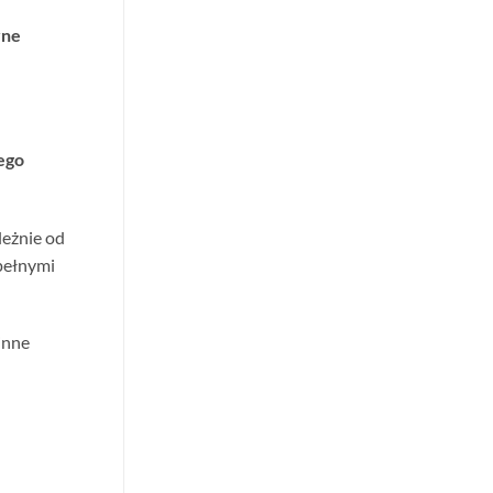
rne
ego
leżnie od
 pełnymi
 inne