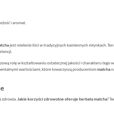
ieżość i aromat.
atcha
jest mielenie liści w tradycyjnych kamiennych młynkach. Ten
tencji.
ową rolę w kształtowaniu ostatecznej jakości i charakteru tego
damentalnymi wartościami, które towarzyszą producentom
matcha
n
ne
ca zdrowia.
Jakie korzyści zdrowotne oferuje herbata matcha
? Te