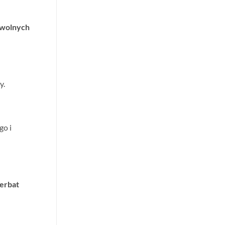
 wolnych
y.
go i
herbat