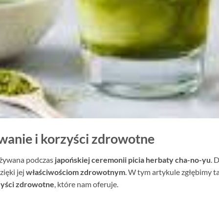
wanie i korzyści zdrowotne
 używana podczas
japońskiej ceremonii picia herbaty cha-no-yu
. 
ięki jej
właściwościom zdrowotnym
. W tym artykule zgłębimy ta
yści zdrowotne
, które nam oferuje.