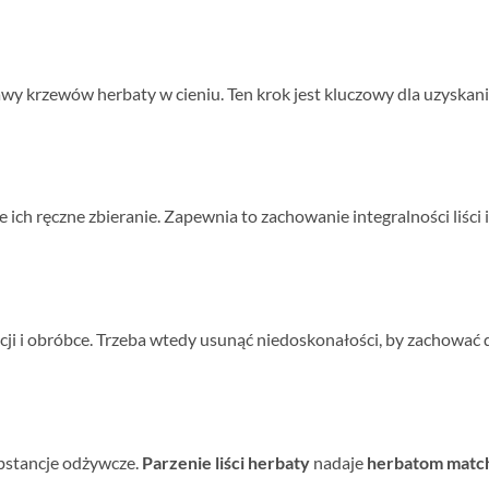
wy krzewów herbaty w cieniu. Ten krok jest kluczowy dla uzyskania
ich ręczne zbieranie. Zapewnia to zachowanie integralności liści 
ji i obróbce. Trzeba wtedy usunąć niedoskonałości, by zachować d
ubstancje odżywcze.
Parzenie liści herbaty
nadaje
herbatom matc