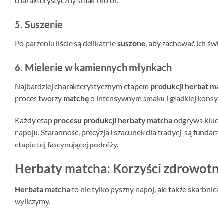
charakterystyczny smak i kolor.
5. Suszenie
Po parzeniu liście są delikatnie
suszone
, aby zachować ich św
6. Mielenie w kamiennych młynkach
Najbardziej charakterystycznym etapem
produkcji herbat m
proces tworzy
matchę
o intensywnym smaku i gładkiej konsys
Każdy etap
procesu produkcji herbaty matcha
odgrywa klucz
napoju. Staranność, precyzja i szacunek dla tradycji są fun
etapie tej fascynującej podróży.
Herbaty matcha: Korzyści zdrowot
Herbata matcha
to nie tylko pyszny napój, ale także skarbni
wyliczymy.