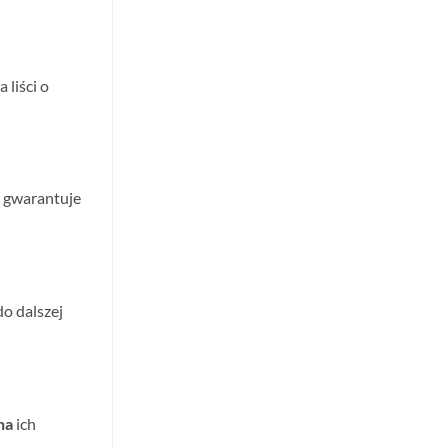
 liści o
i gwarantuje
o dalszej
ha
ich