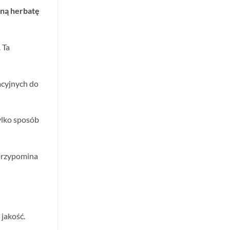
oną herbatę
 Ta
acyjnych do
ylko sposób
 przypomina
 jakość.