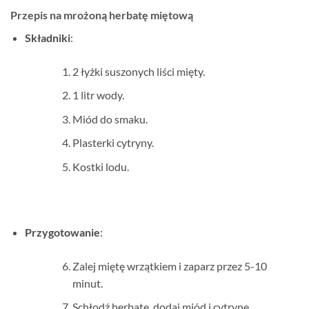
Przepis na mrożoną herbatę miętową
Składniki
:
2 łyżki suszonych liści mięty.
1 litr wody.
Miód do smaku.
Plasterki cytryny.
Kostki lodu.
Przygotowanie
:
Zalej miętę wrzątkiem i zaparz przez 5-10
minut.
Schłodź herbatę, dodaj miód i cytrynę.