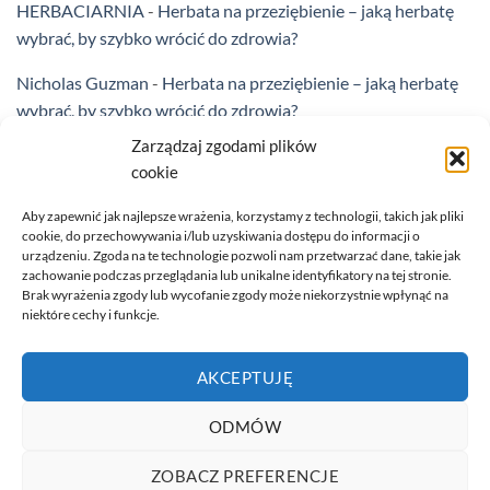
HERBACIARNIA
-
Herbata na przeziębienie – jaką herbatę
wybrać, by szybko wrócić do zdrowia?
Nicholas Guzman
-
Herbata na przeziębienie – jaką herbatę
wybrać, by szybko wrócić do zdrowia?
Zarządzaj zgodami plików
Leo_G
-
Jak przechowywać herbatę, aby zachować jej
cookie
świeżość….
Aby zapewnić jak najlepsze wrażenia, korzystamy z technologii, takich jak pliki
Dale G
-
Herbata na jesienne wieczory: Te napoje Cię
cookie, do przechowywania i/lub uzyskiwania dostępu do informacji o
rozgrzeją….
urządzeniu. Zgoda na te technologie pozwoli nam przetwarzać dane, takie jak
zachowanie podczas przeglądania lub unikalne identyfikatory na tej stronie.
Brak wyrażenia zgody lub wycofanie zgody może niekorzystnie wpłynąć na
AkilahP
-
Herbata w kuchni: 4 kulinarne kompozycje z
niektóre cechy i funkcje.
herbatą
AKCEPTUJĘ
ODMÓW
Visa
PayPal
Stripe
MasterCard
Cash
ZOBACZ PREFERENCJE