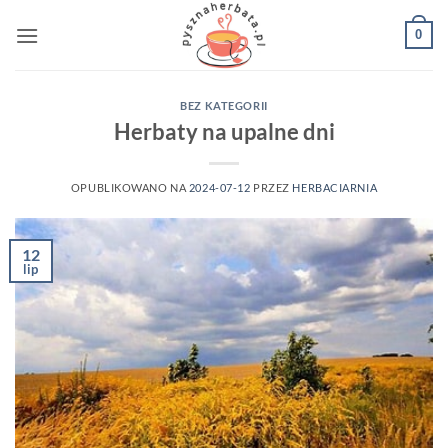
Przewiń
0
do
zawartości
BEZ KATEGORII
Herbaty na upalne dni
OPUBLIKOWANO NA
2024-07-12
PRZEZ
HERBACIARNIA
12
lip