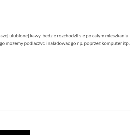
aszej ulubionej kawy bedzie rozchodzil sie po calym mieszkaniu
rego mozemy podlaczyc i naladowac go np. poprzez komputer itp.