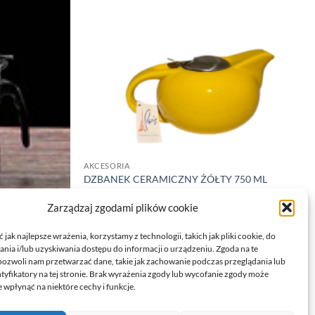
AKCESORIA
DZBANEK CERAMICZNY ŻÓŁTY 750 ML
26,99
zł
Zarządzaj zgodami plików cookie
DODAJ DO KOSZYKA
 Z
jak najlepsze wrażenia, korzystamy z technologii, takich jak pliki cookie, do
ia i/lub uzyskiwania dostępu do informacji o urządzeniu. Zgoda na te
pozwoli nam przetwarzać dane, takie jak zachowanie podczas przeglądania lub
ntyfikatory na tej stronie. Brak wyrażenia zgody lub wycofanie zgody może
 wpłynąć na niektóre cechy i funkcje.