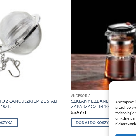
AKCESORIA
TO Z ŁAŃCUSZKIEM ZE STALI
SZKLANY DZBANEK DO HRBATY
Aby zapewnić 
1SZT.
ZAPARZACZEM 1000ML
przechowywan
55,99
zł
technologie 
unikalne ide
OSZYKA
DODAJ DO KOSZYKA
niekorzystnie