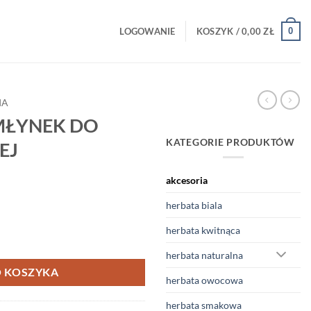
0
LOGOWANIE
KOSZYK /
0,00
ZŁ
IA
MŁYNEK DO
KATEGORIE PRODUKTÓW
EJ
akcesoria
herbata biala
herbata kwitnąca
O KAWY ZIARNISTEJ
herbata naturalna
 KOSZYKA
herbata owocowa
herbata smakowa