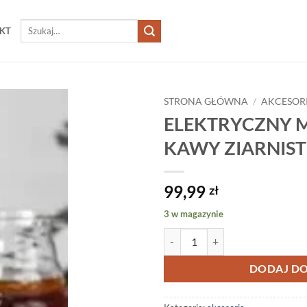
Szukaj:
KT
STRONA GŁÓWNA
/
AKCESOR
ELEKTRYCZNY 
KAWY ZIARNIST
99,99
zł
3 w magazynie
ilość ELEKTRYCZNY MŁYNEK D
DODAJ DO