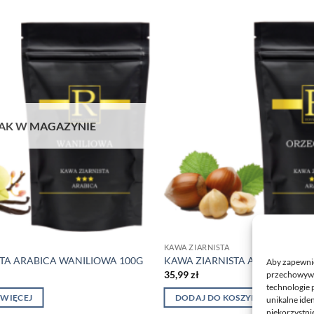
AK W MAGAZYNIE
KAWA ZIARNISTA
TA ARABICA WANILIOWA 100G
KAWA ZIARNISTA ARABICA OR
Aby zapewnić 
35,99
zł
przechowywan
technologie 
 WIĘCEJ
DODAJ DO KOSZYKA
unikalne ide
niekorzystnie