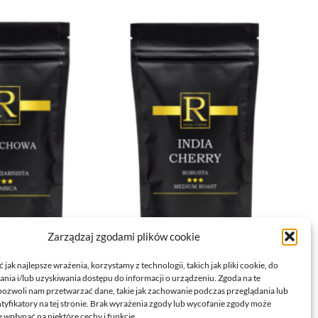
Zarządzaj zgodami plików cookie
KAWA ZIARNISTA
KAWA ZIARNISTA ROBUSTA INDIA CHERRY
ZECHOWA 100G
jak najlepsze wrażenia, korzystamy z technologii, takich jak pliki cookie, do
100G
ia i/lub uzyskiwania dostępu do informacji o urządzeniu. Zgoda na te
25,29
zł
pozwoli nam przetwarzać dane, takie jak zachowanie podczas przeglądania lub
ntyfikatory na tej stronie. Brak wyrażenia zgody lub wycofanie zgody może
DODAJ DO KOSZYKA
 wpłynąć na niektóre cechy i funkcje.