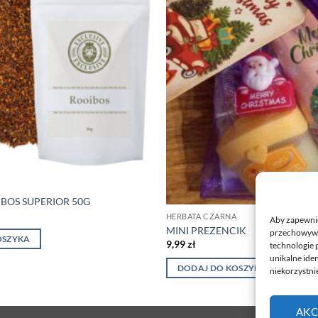
BOS SUPERIOR 50G
HERBATA CZARNA
Aby zapewnić 
MINI PREZENCIK
przechowywan
OSZYKA
9,99
zł
technologie 
unikalne ide
DODAJ DO KOSZYKA
niekorzystnie
AKC