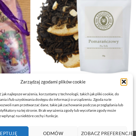
HERBATA CZARNA
Zarządzaj zgodami plików cookie
HERBATA PU ERH POMARAŃCZOWY 50G
17,79
zł
jak najlepsze wrażenia, korzystamy z technologii, takich jak pliki cookie, do
ia i/lub uzyskiwania dostępu do informacji o urządzeniu. Zgoda na te
DODAJ DO KOSZYKA
pozwoli nam przetwarzać dane, takie jak zachowanie podczas przeglądania lub
ntyfikatory na tej stronie. Brak wyrażenia zgody lub wycofanie zgody może
 wpłynąć na niektóre cechy i funkcje.
EPTUJĘ
ODMÓW
ZOBACZ PREFERENCJE