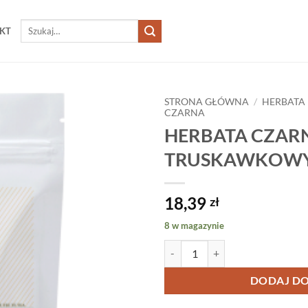
Szukaj:
KT
STRONA GŁÓWNA
/
HERBATA
CZARNA
HERBATA CZAR
TRUSKAWKOWY
18,39
zł
8 w magazynie
ilość HERBATA CZARNA KOKT
DODAJ DO