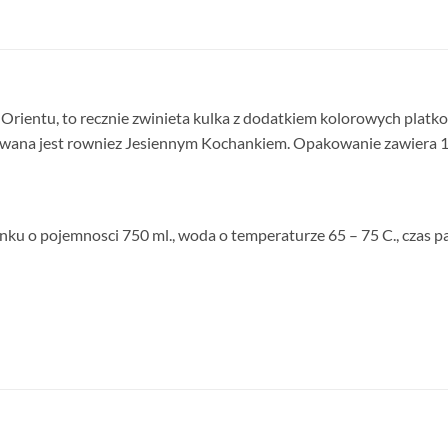
la Orientu, to recznie zwinieta kulka z dodatkiem kolorowych plat
wana jest rowniez Jesiennym Kochankiem. Opakowanie zawiera 1 s
anku o pojemnosci 750 ml., woda o temperaturze 65 – 75 C., czas pa