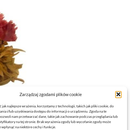
Zarządzaj zgodami plików cookie
HEART 1SZT.
jak najlepsze wrażenia, korzystamy z technologii, takich jak pliki cookie, do
ia i/lub uzyskiwania dostępu do informacji o urządzeniu. Zgoda na te
pozwoli nam przetwarzać dane, takie jak zachowanie podczas przeglądania lub
ntyfikatory na tej stronie. Brak wyrażenia zgody lub wycofanie zgody może
 wpłynąć na niektóre cechy i funkcje.