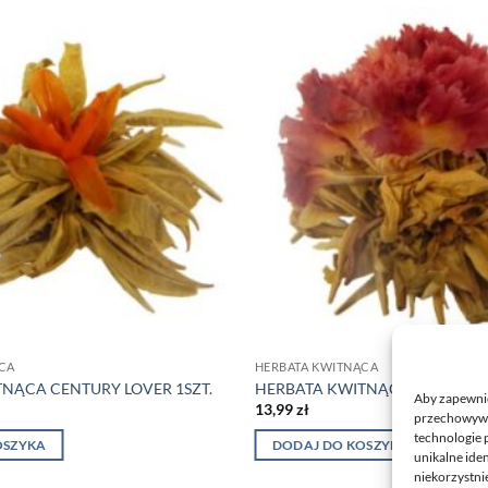
CA
HERBATA KWITNĄCA
NĄCA CENTURY LOVER 1SZT.
HERBATA KWITNĄCA ORIENTAL 
Aby zapewnić 
13,99
zł
przechowywan
technologie 
OSZYKA
DODAJ DO KOSZYKA
unikalne ide
niekorzystnie