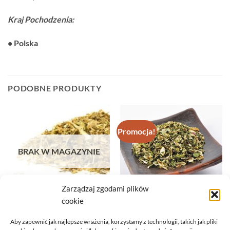
Kraj Pochodzenia:
• Polska
PODOBNE PRODUKTY
Promocja!
BRAK W MAGAZYNIE
Zarządzaj zgodami plików
HERBATA NATURALNA
HERBATA NATURALNA
HERBATA – KWIAT LIPY 50G
cookie
HERBATA RAJSKIE ZIÓŁKA –
10,49
zł
(HERBATKA NA TARCZYCĘ)
50G
Aby zapewnić jak najlepsze wrażenia, korzystamy z technologii, takich jak pliki
DOWIEDZ SIĘ WIĘCEJ
Pierwotna
Aktualna
13,99
zł
11,99
zł