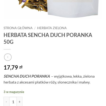
STRONA GŁÓWNA
/
HERBATA ZIELONA
HERBATA SENCHA DUCH PORANKA
50G
17,79
zł
SENCHA DUCH PORANKA
– wyjątkowa, lekka, zielona
herbata z akcesami płatków róży, słonecznika i malwy.
3 w magazynie
ilość HERBATA SENCHA DUCH PORANKA 50G