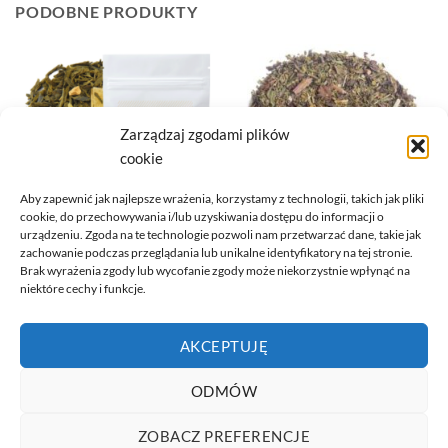
PODOBNE PRODUKTY
Zarządzaj zgodami plików
BRAK W MAGAZYNIE
cookie
Aby zapewnić jak najlepsze wrażenia, korzystamy z technologii, takich jak pliki
cookie, do przechowywania i/lub uzyskiwania dostępu do informacji o
urządzeniu. Zgoda na te technologie pozwoli nam przetwarzać dane, takie jak
zachowanie podczas przeglądania lub unikalne identyfikatory na tej stronie.
HERBATA ZIELONA
HERBATA ZIELONA
Brak wyrażenia zgody lub wycofanie zgody może niekorzystnie wpłynąć na
HERBATA SENCHA ANANAS I
HERBATA KONOPNA Z MIETA
niektóre cechy i funkcje.
IMBIR 50G
1,5% CBD 50G
17,79
zł
33,39
zł
DODAJ DO KOSZYKA
DOWIEDZ SIĘ WIĘCEJ
AKCEPTUJĘ
ODMÓW
Visa
PayPal
Stripe
MasterCard
Cash
ZOBACZ PREFERENCJE