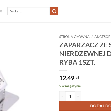
Szukaj:
KT
STRONA GŁÓWNA
/
AKCESOR
ZAPARZACZ ZE 
NIERDZEWNEJ 
RYBA 1SZT.
12,49
zł
5 w magazynie
ilość ZAPARZACZ ZE STALI NI
DODAJ DO