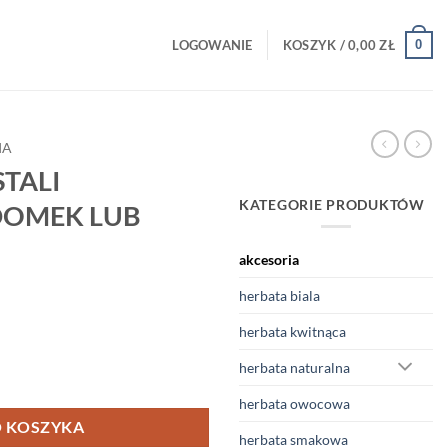
0
LOGOWANIE
KOSZYK /
0,00
ZŁ
IA
STALI
KATEGORIE PRODUKTÓW
DOMEK LUB
akcesoria
herbata biala
herbata kwitnąca
herbata naturalna
ERDZEWNEJ DOMEK LUB RYBA 1SZT.
herbata owocowa
 KOSZYKA
herbata smakowa