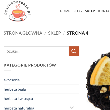
Przewiń
do
HOME
BLOG
SKLEP
KONTA
zawartości
STRONA GŁÓWNA
/
SKLEP
/
STRONA 4
Szukaj:
KATEGORIE PRODUKTÓW
akcesoria
herbata biala
herbata kwitnąca
herbata naturalna