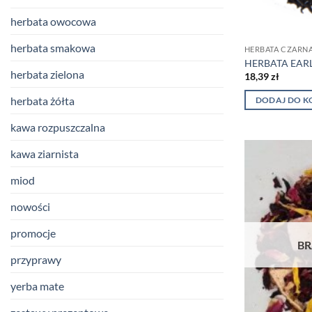
herbata owocowa
herbata smakowa
HERBATA CZARN
HERBATA EAR
herbata zielona
18,39
zł
herbata żółta
DODAJ DO K
kawa rozpuszczalna
kawa ziarnista
miod
nowości
promocje
BR
przyprawy
yerba mate