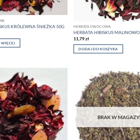
WA
ISKUS KRÓLEWNA ŚNIEŻKA 50G
HERBATA OWOCOWA
HERBATA HIBISKUS MALINOWO 
11,79
zł
 WIĘCEJ
DODAJ DO KOSZYKA
BRAK W MAGAZY