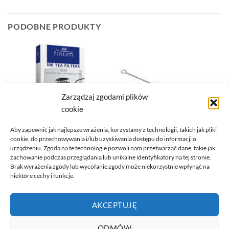
PODOBNE PRODUKTY
Zarządzaj zgodami plików
cookie
Aby zapewnić jak najlepsze wrażenia, korzystamy z technologii, takich jak pliki
cookie, do przechowywania i/lub uzyskiwania dostępu do informacji o
urządzeniu. Zgoda na te technologie pozwoli nam przetwarzać dane, takie jak
AKCESORIA
AKCESORIA
zachowanie podczas przeglądania lub unikalne identyfikatory na tej stronie.
FINUM S 100 SZTUK (Tea
SZCZOTECZKA DO BOMBILLI
Brak wyrażenia zgody lub wycofanie zgody może niekorzystnie wpłynąć na
Filters)
15CM. 1SZT.
niektóre cechy i funkcje.
18,99
zł
12,49
zł
DODAJ DO KOSZYKA
DODAJ DO KOSZYKA
AKCEPTUJĘ
ODMÓW